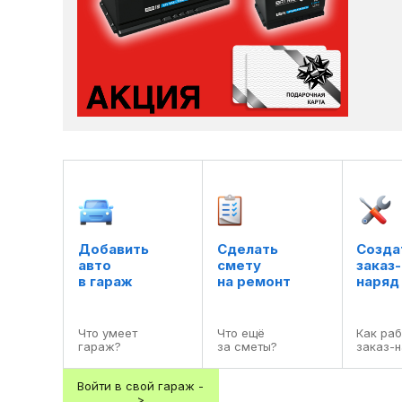
Добавить

Сделать

Создат
авто

смету

заказ-

в гараж
на ремонт
наряд
Что умеет

Что ещё

Как раб
гараж?
за сметы?
заказ-
Войти в свой гараж -
>