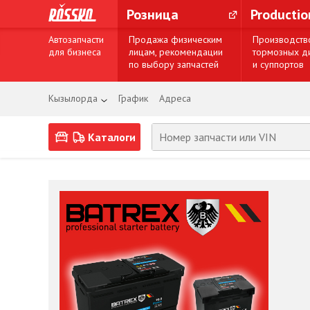
Розница
Producti
Автозапчасти
Продажа физическим
Производств
для бизнеса
лицам, рекомендации
тормозных д
по выбору запчастей
и суппортов
Кызылорда
График
Адреса
Каталоги