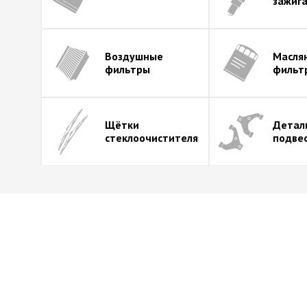
зажиг
Воздушные
Масля
фильтры
фильт
Щётки
Детал
стеклоочистителя
подве