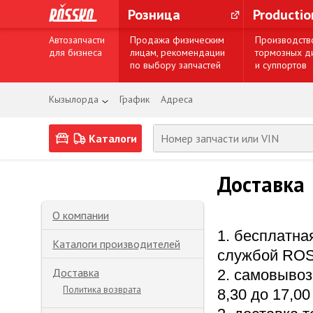
Розница
Producti
Автозапчасти
Продажа физическим
Производств
для бизнеса
лицам, рекомендации
тормозных д
по выбору запчастей
и суппортов
Кызылорда
График
Адреса
Каталоги
Доставка
О компании
1. бесплатна
Каталоги производителей
службой ROSS
Доставка
2. самовывоз
Политика возврата
8,30 до 17,00