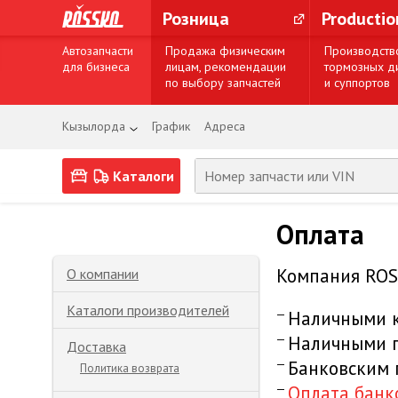
Розница
Producti
Автозапчасти
Продажа физическим
Производств
для бизнеса
лицам, рекомендации
тормозных д
по выбору запчастей
и суппортов
Кызылорда
График
Адреса
Каталоги
Оплата
Компания ROS
О компании
Каталоги производителей
Наличными к
Наличными п
Доставка
Банковским
Политика возврата
Оплата банк